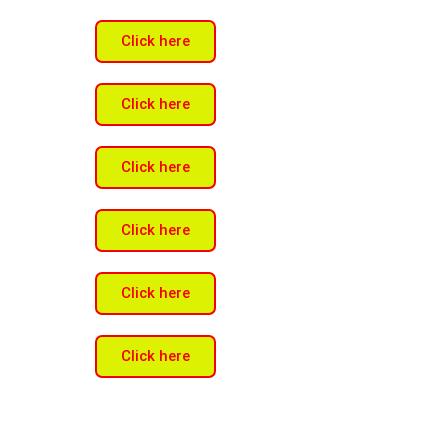
Click here
Click here
Click here
Click here
Click here
Click here