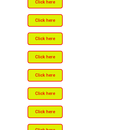
Click here
Click here
Click here
Click here
Click here
Click here
Click here
Click here