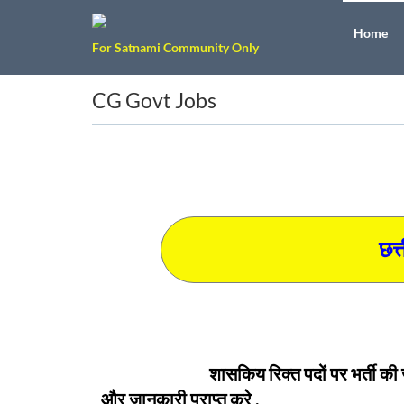
Home
For Satnami Community Only
CG Govt Jobs
छत्
शासकिय रिक्त पदों पर भर्ती की जा
और जानकारी प्राप्त करे .