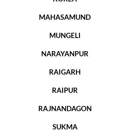
MAHASAMUND
MUNGELI
NARAYANPUR
RAIGARH
RAIPUR
RAJNANDAGON
SUKMA