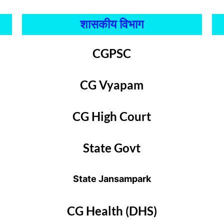
शासकीय विभाग
CGPSC
CG Vyapam
CG High Court
State Govt
State Jansampark
CG Health (DHS)