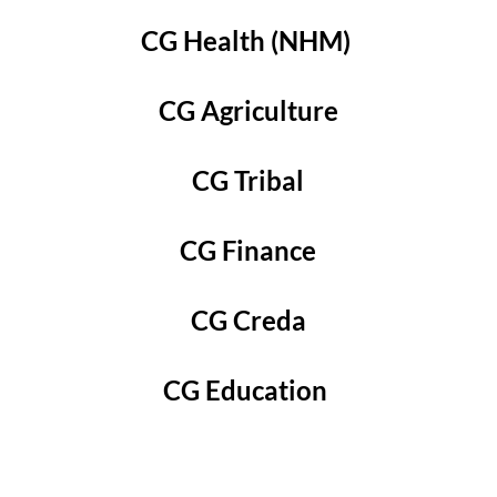
CG Health (NHM)
CG Agriculture
CG Tribal
CG Finance
CG Creda
CG Education