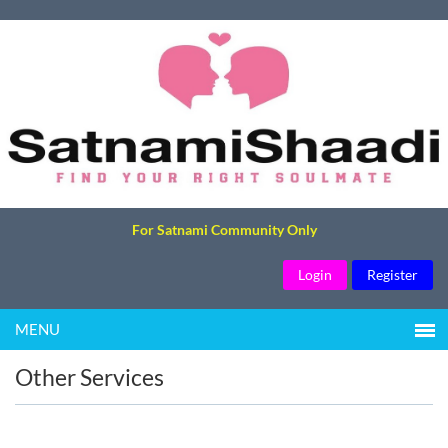
For Satnami Community Only
Login
Register
MENU
Other Services