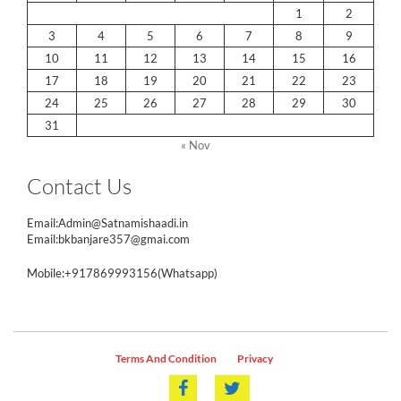
1
2
3
4
5
6
7
8
9
10
11
12
13
14
15
16
17
18
19
20
21
22
23
24
25
26
27
28
29
30
31
« Nov
Contact Us
Email:Admin@Satnamishaadi.in
Email:bkbanjare357@gmai.com
Mobile:+917869993156(Whatsapp)
Terms And Condition
Privacy